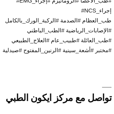
#طب_الأعصا #الروماتيزم #إجراء_EMG#
إجراء_NCS#
طب_العظام #الصدمة #الركبة_الورك_بالكامل
#الإصابات_الرياضية #الطب_الباطني
#طب_العائلة #طبيب_عام #العلاج_الطبيعي
#مختبر #أشعة_سينية #الرنين_المفتوح #صيدلية
تواصل مع مركز ايكون الطبي