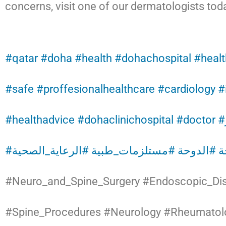
concerns, visit one of our dermatologists tod
#qatar
#doha
#health
#dohachospital
#healt
#safe
#proffesionalhealthcare
#cardiology
#
#healthadvice
#dohaclinichospital
#doctor
#
#الدوحة
#مستلزمات_طبية
#الرعاية_الصحية
#Neuro_and_Spine_Surgery #Endoscopic_Di
#Spine_Procedures #Neurology #Rheumatol