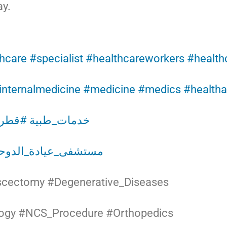
ay.
hcare
#specialist
#healthcareworkers
#health
internalmedicine
#medicine
#medics
#healtha
#خدمات_طبية
#قطر
مستشفى_عيادة_الدوحة
scectomy #Degenerative_Diseases
ogy #NCS_Procedure #Orthopedics