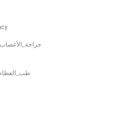
acy
طب_العظام #