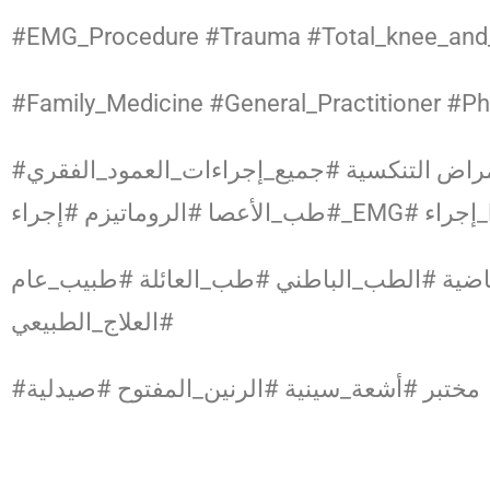
#EMG_Procedure #Trauma #Total_knee_and_H
#Family_Medicine #General_Practitioner #
#جراحة_الأعصاب_العمود_الفقري #استئصال_القرص_بالمنظار #الأمراض التنكسية #جميع_إجراءات_العمود_الفقري
##إجراء
ياضية #الطب_الباطني #طب_العائلة #طبيب_عام
#العلاج_الطبيعي
#مختبر #أشعة_سينية #الرنين_المفتوح #صيدلية