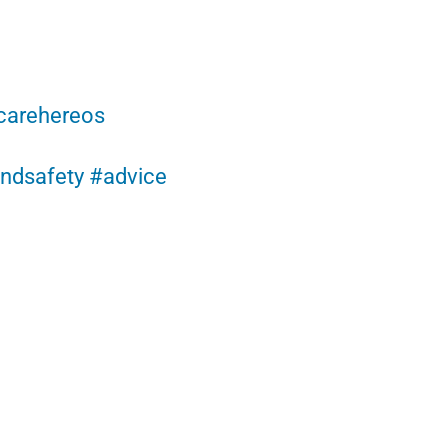
carehereos
ndsafety
#advice