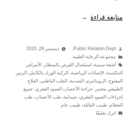
متابعة قراءة
Public Relation Dept.
ديسمبر 26, 2020
مجموعة الرعاية الطبية
أشعة سينية
،
استئصال القرص بالمنظار
،
الأمراض
التنكسية
،
الإصابات الرياضية
،
الركبة الورك بالكامل
،
الرنين
المفتوح
،
الروماتيزم
،
الصدمة
،
الطب الباطني
،
العلاج
الطبيعي مختبر
،
جراحة الأعصاب العمود الفقري
،
جميع
إجراءات العمود الفقري
،
صيدلية
،
طب الأعصاب
،
طب
العظام
،
طبيب العائلة
،
طبيب عام
اترك تعليقًا