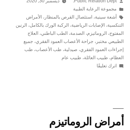
Public Relation Dept.
ديسمبر 30, 2020
مجموعة الرعاية الطبية
أشعة سينية
،
استئصال القرص بالمنظار
،
الأمراض
التنكسية
،
الإصابات الرياضية
،
الركبة الورك بالكامل
،
الرنين
المفتوح
،
الروماتيزم
،
الصدمة
،
الطب الباطني
،
العلاج
الطبيعي مختبر
،
جراحة الأعصاب العمود الفقري
،
جميع
إجراءات العمود الفقري
،
صيدلية
،
طب الأعصاب
،
طب
العظام
،
طبيب العائلة
،
طبيب عام
اترك تعليقًا
أمراض الروماتيزم