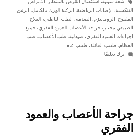
أشعة سينية
،
استئصال القرص بالمنظار
،
الأمراض
التنكسية
،
الإصابات الرياضية
،
الركبة الورك بالكامل
،
الرنين
المفتوح
،
الروماتيزم
،
الصدمة
،
الطب الباطني
،
العلاج
الطبيعي مختبر
،
جراحة الأعصاب العمود الفقري
،
جميع
إجراءات العمود الفقري
،
صيدلية
،
طب الأعصاب
،
طب
العظام
،
طبيب العائلة
،
طبيب عام
اترك تعليقًا
جراحة الأعصاب والعمود
الفقري