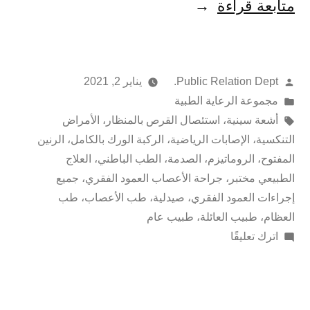
متابعة قراءة
Public Relation Dept.
يناير 2, 2021
مجموعة الرعاية الطبية
أشعة سينية
،
استئصال القرص بالمنظار
،
الأمراض
التنكسية
،
الإصابات الرياضية
،
الركبة الورك بالكامل
،
الرنين
المفتوح
،
الروماتيزم
،
الصدمة
،
الطب الباطني
،
العلاج
الطبيعي مختبر
،
جراحة الأعصاب العمود الفقري
،
جميع
إجراءات العمود الفقري
،
صيدلية
،
طب الأعصاب
،
طب
العظام
،
طبيب العائلة
،
طبيب عام
اترك تعليقًا