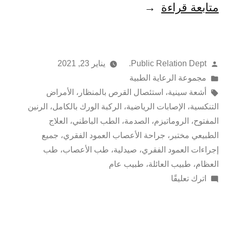
متابعة قراءة
Public Relation Dept.
يناير 23, 2021
مجموعة الرعاية الطبية
أشعة سينية
،
استئصال القرص بالمنظار
،
الأمراض
التنكسية
،
الإصابات الرياضية
،
الركبة الورك بالكامل
،
الرنين
المفتوح
،
الروماتيزم
،
الصدمة
،
الطب الباطني
،
العلاج
الطبيعي مختبر
،
جراحة الأعصاب العمود الفقري
،
جميع
إجراءات العمود الفقري
،
صيدلية
،
طب الأعصاب
،
طب
العظام
،
طبيب العائلة
،
طبيب عام
اترك تعليقًا