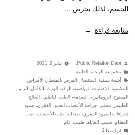
الجسم، لذلك يحرص …
متابعة قراءة
Public Relation Dept.
يناير 9, 2021
مجموعة الرعاية الطبية
أشعة سينية
،
استئصال القرص بالمنظار
،
الأمراض
التنكسية
،
الإصابات الرياضية
،
الركبة الورك بالكامل
،
الرنين
المفتوح
،
الروماتيزم
،
الصدمة
،
الطب الباطني
،
العلاج
الطبيعي مختبر
،
جراحة الأعصاب العمود الفقري
،
جميع
إجراءات العمود الفقري
،
صيدلية
،
طب الأعصاب
،
طب
العظام
،
طبيب العائلة
،
طبيب عام
اترك تعليقًا