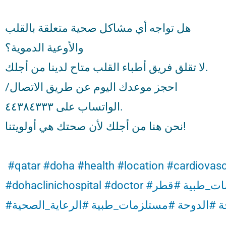
هل تواجه أي مشاكل صحية متعلقة بالقلب
والأوعية الدموية؟
لا تقلق فريق أطباء القلب متاح لدينا من أجلك.
احجز موعدك اليوم عن طريق الاتصال/
الواتساب على ٤٤٣٨٤٣٣٣.
نحن هنا من أجلك لأن صحتك هي أولويتنا!
‎
#qatar
#doha
#health
#location
#cardiovasc
#dohaclinichospital
#doctor
#قطر
#ت_طبية
#
#الدوحة
#مستلزمات_طبية
#الرعاية_الصحية